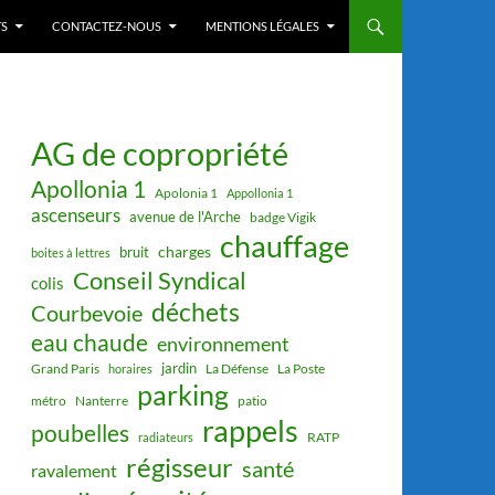
S
CONTACTEZ-NOUS
MENTIONS LÉGALES
AG de copropriété
Apollonia 1
Apolonia 1
Appollonia 1
ascenseurs
avenue de l'Arche
badge Vigik
chauffage
charges
bruit
boites à lettres
Conseil Syndical
colis
déchets
Courbevoie
eau chaude
environnement
jardin
Grand Paris
La Défense
La Poste
horaires
parking
métro
Nanterre
patio
rappels
poubelles
RATP
radiateurs
régisseur
santé
ravalement