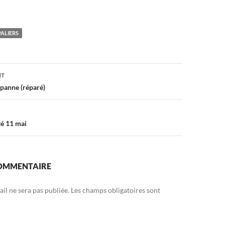
PALIERS
on
NT
panne (réparé)
té 11 mai
COMMENTAIRE
il ne sera pas publiée.
Les champs obligatoires sont