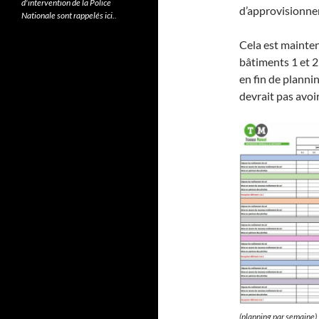
d'intervention de la Police
d’approvisionne
Nationale sont rappelés ici.
.
Cela est mainten
bâtiments 1 et 2
en fin de planni
devrait pas avoir
(planning par semaine)