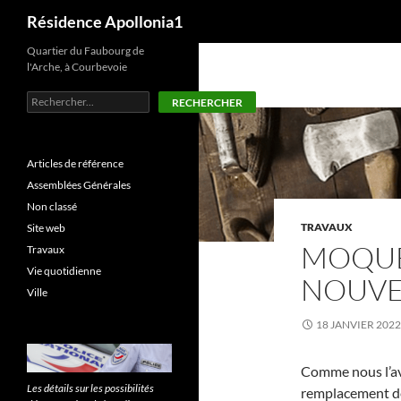
Recherche
Résidence Apollonia1
Aller
Quartier du Faubourg de
l'Arche, à Courbevoie
au
contenu
Rechercher
RECHERCHER
Articles de référence
Assemblées Générales
Non classé
TRAVAUX
Site web
MOQUET
Travaux
Vie quotidienne
NOUVE
Ville
18 JANVIER 2022
Comme nous l’av
Les détails sur les possibilités
remplacement des