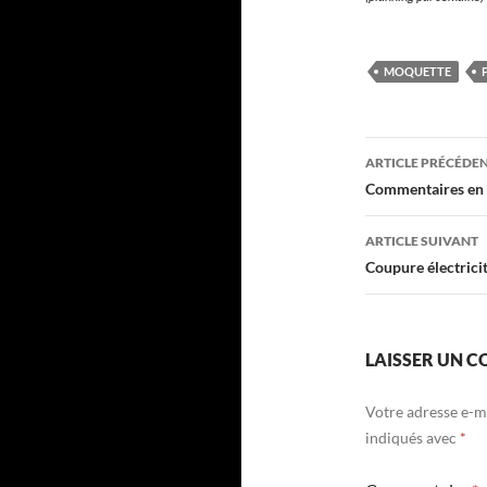
MOQUETTE
Navigati
ARTICLE PRÉCÉDE
des
Commentaires en 
articles
ARTICLE SUIVANT
Coupure électrici
LAISSER UN 
Votre adresse e-ma
indiqués avec
*