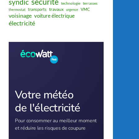
sécurité
syndic
technologie
terrasses
travaux
transports
VMC
thermostat
urgence
voisinage
voiture électrique
électricité