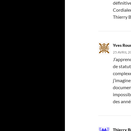
définitiv
Cordiale
Thierry 
Yves Rou
25 AVRIL 2
J’appren
de statu
complexe 
j’imagin
document
impossib
des année
Thierry 