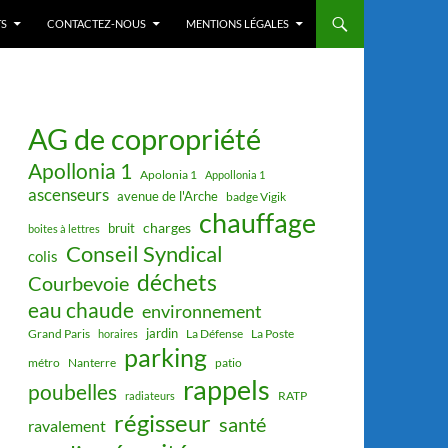
S
CONTACTEZ-NOUS
MENTIONS LÉGALES
AG de copropriété
Apollonia 1
Apolonia 1
Appollonia 1
ascenseurs
avenue de l'Arche
badge Vigik
chauffage
charges
bruit
boites à lettres
Conseil Syndical
colis
déchets
Courbevoie
eau chaude
environnement
jardin
Grand Paris
La Défense
La Poste
horaires
parking
métro
Nanterre
patio
rappels
poubelles
RATP
radiateurs
régisseur
santé
ravalement