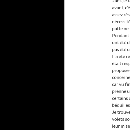
2ans, le 
avant, c’
assez rés
nécessité
patte ne 
Pendant 
ont été d
pas été u
Il a été 
était res
proposé d
concerné 
car vu l’
prenne un
certains 
béquilles
Je trouve
volets s
leur mise