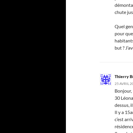
démontag
chute jus
Quel gen
pour que 
habitant
but ? J’a
Thierry 
25 AVRIL 2
Bonjour,
30 Léonar
dessus, i
Il y a 15
c’est arr
résidenc