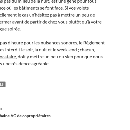
ns pas du milieu de la nuit) est une gêne pour tous
ce où les bâtiments se font face. Si vos volets
acilement le cas), n’hésitez pas à mettre un peu de
 fermer avant de partir de chez vous plutôt qu’à votre
gue soirée.
 a pas d’heure pour les nuisances sonores, le Règlement
s interdit le soir, la nuit et le week-end ; chacun,
locataire
, doit y mettre un peu du sien pour que nous
s une résidence agréable.
LS
on
NT
haine AG de copropriétaires