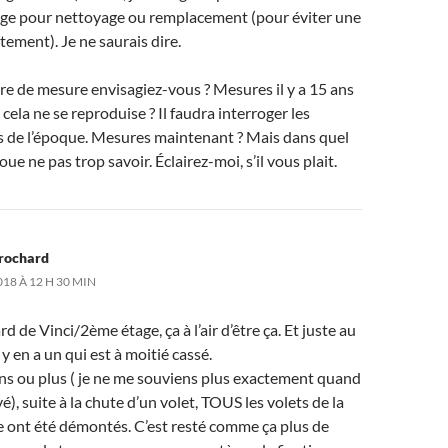
e pour nettoyage ou remplacement (pour éviter une
tement). Je ne saurais dire.
re de mesure envisagiez-vous ? Mesures il y a 15 ans
cela ne se reproduise ? Il faudra interroger les
s de l’époque. Mesures maintenant ? Mais dans quel
voue ne pas trop savoir. Éclairez-moi, s’il vous plait.
Brochard
018 À 12 H 30 MIN
d de Vinci/2ème étage, ça à l’air d’être ça. Et juste au
l y en a un qui est à moitié cassé.
ans ou plus ( je ne me souviens plus exactement quand
ivé), suite à la chute d’un volet, TOUS les volets de la
e ont été démontés. C’est resté comme ça plus de