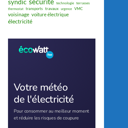
sécurité
syndic
technologie
terrasses
travaux
transports
VMC
thermostat
urgence
voisinage
voiture électrique
électricité