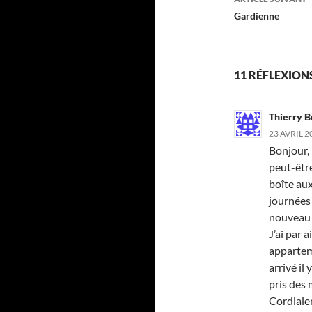
Gardienne
11 RÉFLEXION
Thierry 
23 AVRIL 2
Bonjour,
peut-être
boîte aux
journées 
nouveau 
J’ai par 
apparteme
arrivé il
pris des 
Cordiale