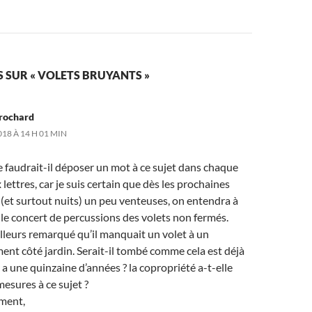
S SUR « VOLETS BRUYANTS »
Brochard
018 À 14 H 01 MIN
 faudrait-il déposer un mot à ce sujet dans chaque
 lettres, car je suis certain que dès les prochaines
(et surtout nuits) un peu venteuses, on entendra à
le concert de percussions des volets non fermés.
ailleurs remarqué qu’il manquait un volet à un
nt côté jardin. Serait-il tombé comme cela est déjà
 y a une quinzaine d’années ? la copropriété a-t-elle
mesures à ce sujet ?
ment,