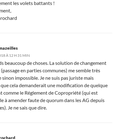
ement les volets battants !
ment,
Brochard
mazeilles
018 À 12 H 31 MIN
ds beaucoup de choses. La solution de changement
t (passage en parties communes) me semble très
sinon impossible. Je ne suis pas juriste mais
e que cela demanderait une modification de quelque
 comme le Réglement de Copropriété (qui est
le à amender faute de quorum dans les AG depuis
s). Je ne sais que dire.
Brochard