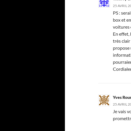
25 AVRIL 2
PS : serai
box et e
voitures 
En effet,
très clai
propose u
informat
pourraien
Cordiale
Yves Rou
25 AVRIL 2
Je vais v
promettre