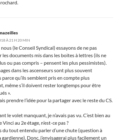
Brochard.
mazeilles
018 À 21 H 20 MIN
, nous (le Conseil Syndical) essayons de ne pas
r les documents mis dans les boites à lettres (ils ne
lus ou pas compris – pensent les plus pessimistes).
hages dans les ascenseurs sont plus souvent
 parce qu’ils semblent pris en compte plus
t, même s’il doivent rester longtemps pour être
és ».
ais prendre l’idée pour la partager avec le reste du CS.
t le volet manquant, je n’avais pas vu. C’est bien au
e Vinci au 2e étage, n’est-ce pas ?
as du tout entendu parler d’une chute (question à
a gardienne). Donc, j’envisagerai plus facilement un