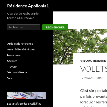
Recherche
Résidence Apollonia1
Aller
Quartier du Faubourg de
l'Arche, à Courbevoie
au
contenu
Rechercher
RECHERCHER
Articles de référence
Assemblées Générales
Non classé
VIE QUOTIDIENNE
Site web
VOLET
Travaux
Vie quotidienne
Ville
20 AVRIL 2018
C’est sûr ; certa
parfois bruyants
lorsqu’on les fer
Les détails sur les possibilités