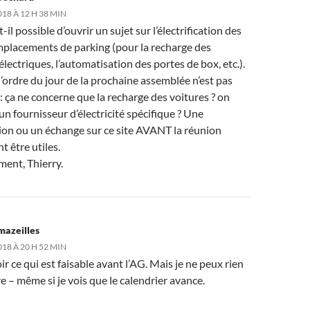
018 À 12 H 38 MIN
t-il possible d’ouvrir un sujet sur l’électrification des
mplacements de parking (pour la recharge des
électriques, l’automatisation des portes de box, etc.).
 l’ordre du jour de la prochaine assemblée n’est pas
r : ça ne concerne que la recharge des voitures ? on
n fournisseur d’électricité spécifique ? Une
ion ou un échange sur ce site AVANT la réunion
t être utiles.
ment, Thierry.
mazeilles
018 À 20 H 52 MIN
oir ce qui est faisable avant l’AG. Mais je ne peux rien
 – même si je vois que le calendrier avance.