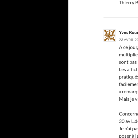
Thierry 
Yves Rou
23 AVRIL 2
A ce jour
multiplie
sont pas 
Les affic
pratiqués
facilemen
« remarqu
Mais je v
Concernan
30 av L.d
Je n’ai p
poser à l