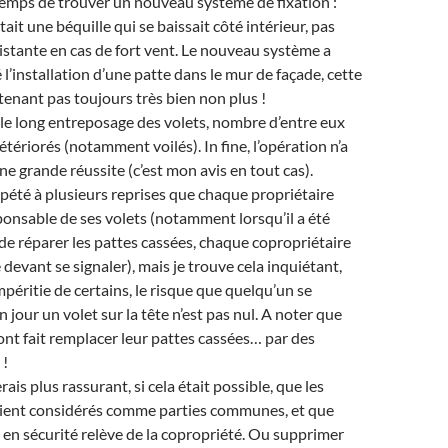
temps de trouver un nouveau système de fixation :
était une béquille qui se baissait côté intérieur, pas
istante en cas de fort vent. Le nouveau système a
 l’installation d’une patte dans le mur de façade, cette
tenant pas toujours très bien non plus !
le long entreposage des volets, nombre d’entre eux
étériorés (notamment voilés). In fine, l’opération n’a
ne grande réussite (c’est mon avis en tout cas).
répété à plusieurs reprises que chaque propriétaire
ponsable de ses volets (notamment lorsqu’il a été
e réparer les pattes cassées, chaque copropriétaire
devant se signaler), mais je trouve cela inquiétant,
impéritie de certains, le risque que quelqu’un se
 jour un volet sur la tête n’est pas nul. A noter que
ont fait remplacer leur pattes cassées… par des
 !
rais plus rassurant, si cela était possible, que les
oient considérés comme parties communes, et que
 en sécurité relève de la copropriété. Ou supprimer