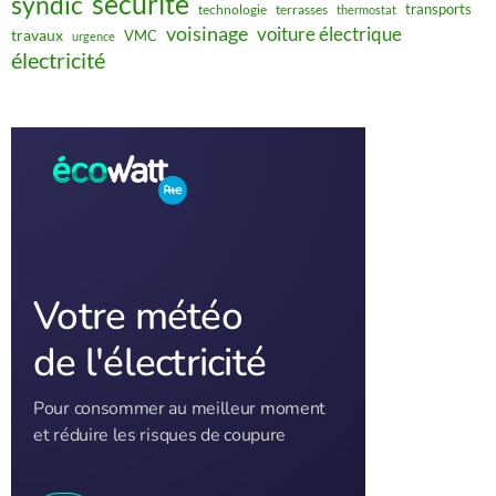
sécurité
syndic
transports
technologie
terrasses
thermostat
voisinage
voiture électrique
travaux
VMC
urgence
électricité