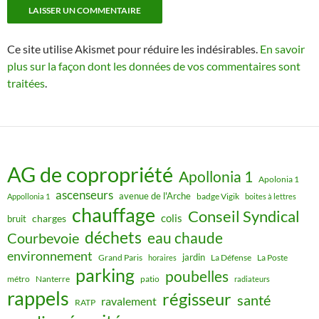
Ce site utilise Akismet pour réduire les indésirables.
En savoir
plus sur la façon dont les données de vos commentaires sont
traitées
.
AG de copropriété
Apollonia 1
Apolonia 1
ascenseurs
avenue de l'Arche
badge Vigik
Appollonia 1
boites à lettres
chauffage
Conseil Syndical
colis
charges
bruit
déchets
eau chaude
Courbevoie
environnement
jardin
Grand Paris
La Défense
La Poste
horaires
parking
poubelles
métro
Nanterre
patio
radiateurs
rappels
régisseur
santé
ravalement
RATP