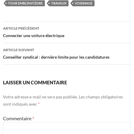
TOUR EMBLEM/CÈDRE
TRAVAUX
VOISINAGE
Navigation
ARTICLE PRÉCÉDENT
des
Connecter une voiture électrique
articles
ARTICLE SUIVANT
Conseiller syndical : dernière limite pour les candidatures
LAISSER UN COMMENTAIRE
Votre adresse e-mail ne sera pas publiée.
Les champs obligatoires
sont indiqués avec
*
Commentaire
*