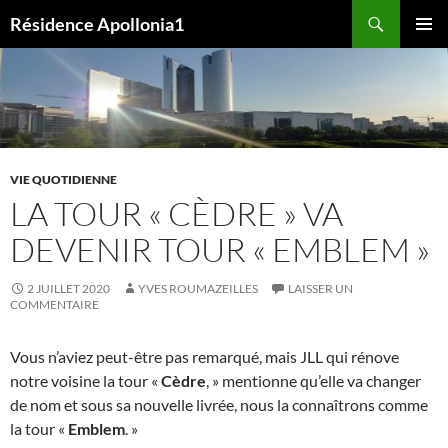
Aller
Recherche
Résidence Apollonia1
au
MENU
contenu
PRINCI
VIE QUOTIDIENNE
LA TOUR « CÈDRE » VA
DEVENIR TOUR « EMBLEM »
2 JUILLET 2020
YVES ROUMAZEILLES
LAISSER UN
COMMENTAIRE
Vous n’aviez peut-être pas remarqué, mais JLL qui rénove
notre voisine la tour «
Cèdre
, » mentionne qu’elle va changer
de nom et sous sa nouvelle livrée, nous la connaîtrons comme
la tour «
Emblem
. »