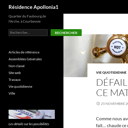
Recherche
Résidence Apollonia1
Aller
Quartier du Faubourg de
l'Arche, à Courbevoie
au
contenu
Rechercher
RECHERCHER
Articles de référence
Assemblées Générales
Non classé
VIE QUOTIDIENNE
Site web
DÉFAI
Travaux
Vie quotidienne
CE MA
Ville
25 NOVEMBRE 2
Comme nous avons
Les détails sur les possibilités
fait… chaude ce 