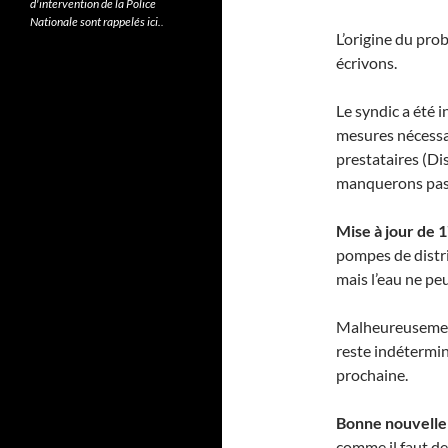
d'intervention de la Police
Nationale sont rappelés ici.
.
L’origine du pro
écrivons.
Le syndic a été 
mesures nécessai
prestataires (Di
manquerons pas 
Mise à jour de 1
pompes de distr
mais l’eau ne peu
Malheureusement,
reste indétermin
prochaine.
Bonne nouvelle
comme il faut de