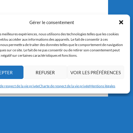
Gérer le consentement
es meilleures expériences, nous utilisons des technologies telles que les cookies
et/ou accéder aux informations des appareils. Le fait de consentir à ces
 nous permettra de traiter des données telles que le comportement de navigation
ques sur ce site. Le fait de ne pas consentir ou de retirer son consentement peut
t négatif sur certaines caractéristiques et fonctions.
EPTER
REFUSER
VOIR LES PRÉFÉRENCES
de respect de la vie privée
Charte de respect de la vie privée
Mentions légales
Copyright © 2017-2026 résidence Apollonia 1
Tous droits réservés.