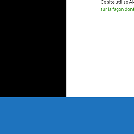
Ce site utilise A
sur la façon don
Adresses :
Régisseuse :
18/20/28/30 avenue Léonard de Vinci
Loge au 39 Avenue d