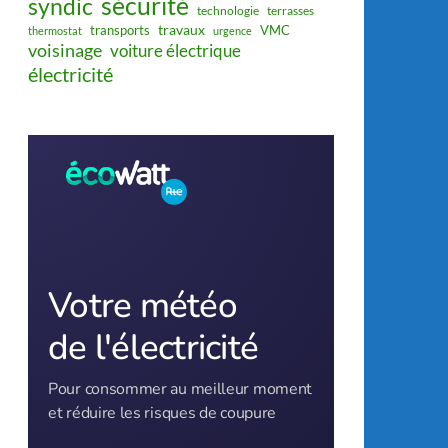
sécurité
syndic
technologie
terrasses
travaux
transports
VMC
thermostat
urgence
voisinage
voiture électrique
électricité