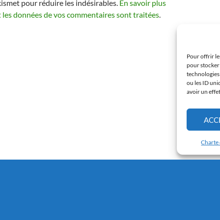
kismet pour réduire les indésirables.
En savoir plus
t les données de vos commentaires sont traitées
.
Pour offrir l
pour stocker 
technologies
ou les ID uni
avoir un effe
ACC
Charte 
Connexion
e l'Arche.