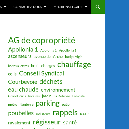
S
CONTACTEZ-NOUS
MENTIONS LÉGALES
AG de copropriété
Apollonia 1
Apolonia 1
Appollonia 1
ascenseurs
avenue de l'Arche
badge Vigik
chauffage
charges
bruit
boites à lettres
Conseil Syndical
colis
déchets
Courbevoie
eau chaude
environnement
jardin
Grand Paris
La Défense
La Poste
horaires
parking
métro
Nanterre
patio
rappels
poubelles
RATP
radiateurs
régisseur
santé
ravalement