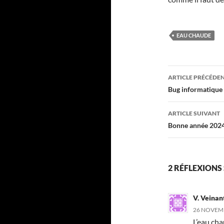
EAU CHAUDE
Navigati
ARTICLE PRÉCÉDE
des
Bug informatique
articles
ARTICLE SUIVANT
Bonne année 202
2 RÉFLEXIONS
V. Veinan
26 NOVEMB
L’eau cha