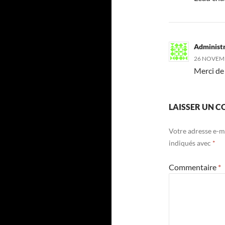
Administ
26 NOVEMB
Merci de l
LAISSER UN 
Votre adresse e-ma
indiqués avec
*
Commentaire
*