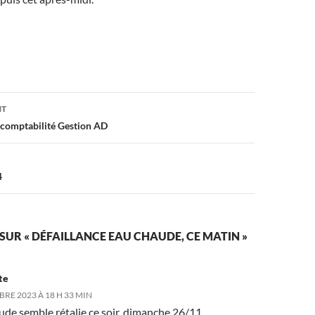
on
NT
 comptabilité Gestion AD
4
 SUR « DÉFAILLANCE EAU CHAUDE, CE MATIN »
te
RE 2023 À 18 H 33 MIN
ude semble rétalie ce soir, dimanche 26/11.