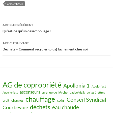
CHAUFFAGE
Navigation
ARTICLE PRÉCÉDENT
des
Qu’est-ce qu’un désembouage ?
articles
ARTICLE SUIVANT
Déchets – Comment recycler (plus) facilement chez soi
AG de copropriété
Apollonia 1
Apolonia 1
ascenseurs
avenue de l'Arche
badge Vigik
Appollonia 1
boites à lettres
chauffage
Conseil Syndical
colis
charges
bruit
déchets
eau chaude
Courbevoie