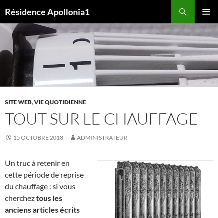
Aller
Recherche
Résidence Apollonia1
au
MENU
contenu
PRINCI
SITE WEB
,
VIE QUOTIDIENNE
TOUT SUR LE CHAUFFAGE
15 OCTOBRE 2018
ADMINISTRATEUR
Un truc à retenir en
cette période de reprise
du chauffage : si vous
cherchez
tous les
anciens articles écrits