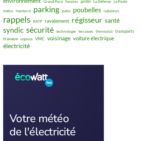
environnement
jardin
Grand Paris
La Défense
La Poste
horaires
parking
poubelles
métro
Nanterre
patio
radiateurs
rappels
régisseur
santé
ravalement
RATP
sécurité
syndic
transports
technologie
terrasses
thermostat
voisinage
voiture électrique
travaux
VMC
urgence
électricité