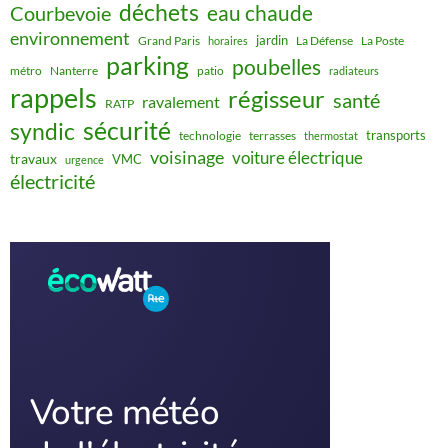
déchets
eau chaude
Courbevoie
environnement
jardin
Grand Paris
La Défense
La Poste
horaires
parking
poubelles
métro
Nanterre
patio
radiateurs
rappels
régisseur
santé
ravalement
RATP
sécurité
syndic
transports
technologie
terrasses
thermostat
voisinage
voiture électrique
travaux
VMC
urgence
électricité