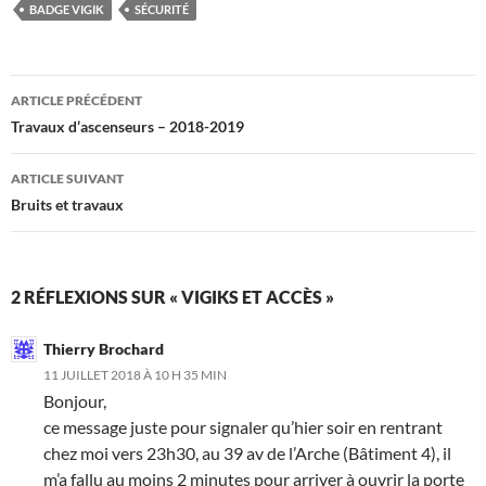
BADGE VIGIK
SÉCURITÉ
Navigation
ARTICLE PRÉCÉDENT
des
Travaux d’ascenseurs – 2018-2019
articles
ARTICLE SUIVANT
Bruits et travaux
2 RÉFLEXIONS SUR « VIGIKS ET ACCÈS »
Thierry Brochard
11 JUILLET 2018 À 10 H 35 MIN
Bonjour,
ce message juste pour signaler qu’hier soir en rentrant
chez moi vers 23h30, au 39 av de l’Arche (Bâtiment 4), il
m’a fallu au moins 2 minutes pour arriver à ouvrir la porte