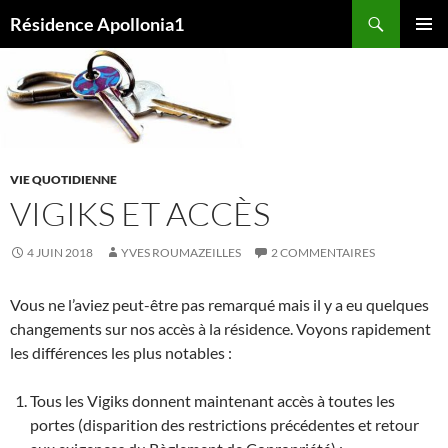
Aller
Recherche
Résidence Apollonia1
au
MENU
contenu
PRINCI
VIE QUOTIDIENNE
VIGIKS ET ACCÈS
4 JUIN 2018
YVES ROUMAZEILLES
2 COMMENTAIRES
Vous ne l’aviez peut-être pas remarqué mais il y a eu quelques
changements sur nos accès à la résidence. Voyons rapidement
les différences les plus notables :
Tous les Vigiks donnent maintenant accès à toutes les
portes (disparition des restrictions précédentes et retour